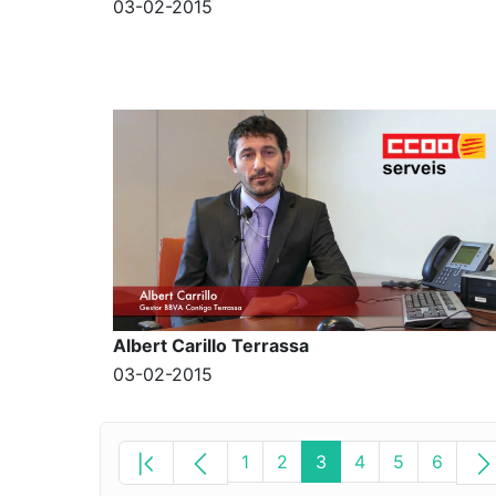
03-02-2015
Albert Carillo Terrassa
03-02-2015
1
2
3
4
5
6